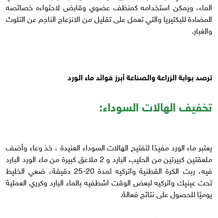
الماء، ويمكن استخدامه كمنظف عضوي وقابض لاحتواءه خصائصه
المضادة للبكتيريا والتي تعمل على تقليل من الانزعاج الناجم عن التلوث
والغبار.
ترصد بوابة الزراعة والصناعة أبرز فوائد ماء الورد
تخفيف الهالات السوداء:
يعتبر ماء الورد مفيدًا لتفتيح الهالات السوداء العنيدة ، خذ وعاء وأضف
ملعقتين كبيرتين من الحليب البارد و 2 ملاعق كبيرة من ماء الورد البارد
فيه، ربت الكرة القطنية واتركيه لمدة 20-25 دقيقة، ضعي الخليط
تحت عينيك واتركيه لبعض الوقت اشطفيه بالماء البارد وكرري العملية
يوميًا للحصول على نتائج فعالة.