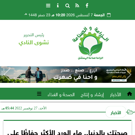
هـ
الجمعة
7 أغسطس 2026
10:20 مـ
23 صفر 1448
رئيس التحرير
نشوى النادي
الأخبار
إرشاد و إنتاج
الصحة و الغذاء
الأحد، 27 نوفمبر 2022
05:44 مـ
الأخبار
صحتك بالدنيا.. ماء الورد الأكثر حفاظًا على