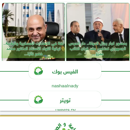
بحضور كبار رجال الدولة.. دار الحرس
ثقة في الكفاءات العسكرية والطبية..
الجمهوري تحتضن عقد قران النائب
ترقية اللواء الأستاذ الدكتور محمد
عمرو...
خضر نائبًا...
الفيس بوك
nashaalnady
تويتر
Tweets by