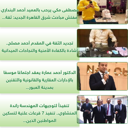
مصطفى مكي يرحب بالعميد أحمد البنداري
مفتش مباحث شرق القاهرة الجديد: ثقة...
تجديد الثقة في المقدم أحمد مصلح..
إشادة بالكفاءة الأمنية والنجاحات الميدانية
الدكتور أحمد عمارة يعقد اجتماعًا موسعًا
بالإدارات العقارية والقانونية والتقنين
بمدينة العبور...
تنفيذاً لتوجيهات المهندسة راندة
المنشاوي.. تنفيذ 7 قرعات علنية لتسكين
المواطنين الذين...