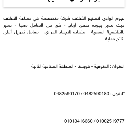
نجوم الوادى لتصنيع الأعلاف شركة متخصصة في صناعة الأعلاف
حيث تتميز بجوده تحقق أرباح - تثق فى التعامل معها - تتميز
بالتنافسية السعرية - مضاده للاجهاد الحراري - معامل تحويل أعلي
نتائج فعلية .
العنوان : المنوفية - قويسنا - المنطقة الصناعية الثانية
تليفون : 0482590180 / 0482590170
01002519777 / 01013416660