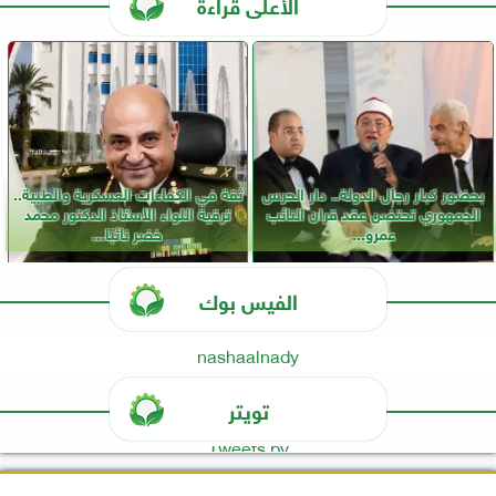
الأعلى قراءة
بحضور كبار رجال الدولة.. دار الحرس
ثقة في الكفاءات العسكرية والطبية..
الجمهوري تحتضن عقد قران النائب
ترقية اللواء الأستاذ الدكتور محمد
عمرو...
خضر نائبًا...
الفيس بوك
nashaalnady
تويتر
Tweets by