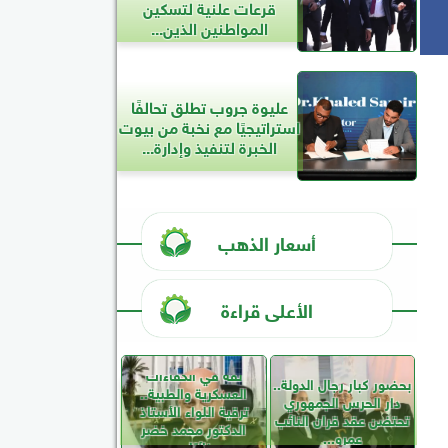
قرعات علنية لتسكين
المواطنين الذين...
عليوة جروب تطلق تحالفًا
استراتيجيًا مع نخبة من بيوت
الخبرة لتنفيذ وإدارة...
أسعار الذهب
الأعلى قراءة
ثقة في الكفاءات
بحضور كبار رجال الدولة..
العسكرية والطبية..
دار الحرس الجمهوري
ترقية اللواء الأستاذ
تحتضن عقد قران النائب
الدكتور محمد خضر
عمرو...
نائبًا...