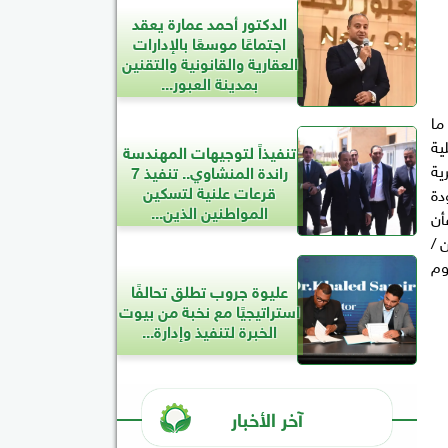
الدكتور أحمد عمارة يعقد
اجتماعًا موسعًا بالإدارات
العقارية والقانونية والتقنين
بمدينة العبور...
ما
ية
تنفيذاً لتوجيهات المهندسة
ية
راندة المنشاوي.. تنفيذ 7
قرعات علنية لتسكين
دة
المواطنين الذين...
أن
نتاج مركزات الأعلاف 20 طن / ساعة خط إنتاج العلف 50 طن /
وم
عليوة جروب تطلق تحالفًا
استراتيجيًا مع نخبة من بيوت
الخبرة لتنفيذ وإدارة...
آخر الأخبار