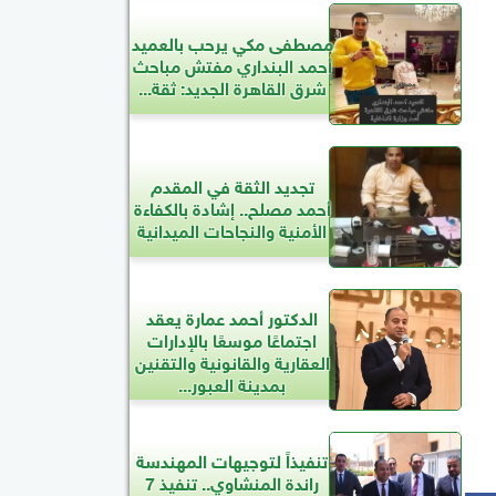
مصطفى مكي يرحب بالعميد
أحمد البنداري مفتش مباحث
شرق القاهرة الجديد: ثقة...
تجديد الثقة في المقدم
أحمد مصلح.. إشادة بالكفاءة
الأمنية والنجاحات الميدانية
الدكتور أحمد عمارة يعقد
اجتماعًا موسعًا بالإدارات
العقارية والقانونية والتقنين
بمدينة العبور...
تنفيذاً لتوجيهات المهندسة
راندة المنشاوي.. تنفيذ 7