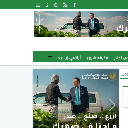
 نجاح
فكرة مشروع
أراضي زراعية
 مـ