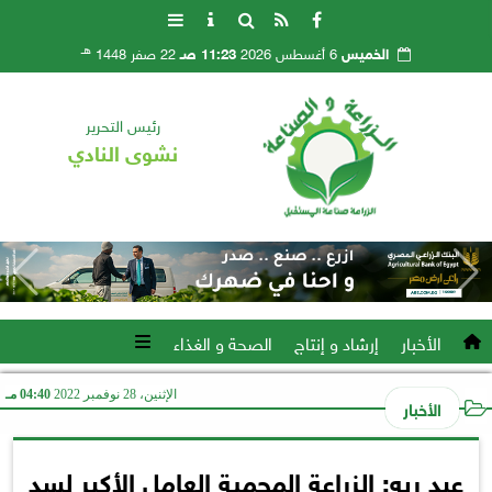
هـ
الخميس
6 أغسطس 2026
11:23 صـ
22 صفر 1448
رئيس التحرير
نشوى النادي
الأخبار
إرشاد و إنتاج
الصحة و الغذاء
الإثنين، 28 نوفمبر 2022
04:40 مـ
الأخبار
عبد ربه: الزراعة المحمية العامل الأكبر لسد