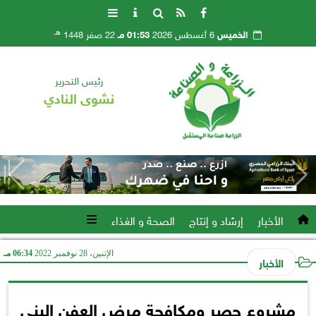
هـ
الخميس
6 أغسطس 2026
01:53 مـ
22 صفر 1448
رئيس التحرير
نشوى النادي
الأخبار
إرشاد و إنتاج
الصحة و الغذاء
الإثنين، 28 نوفمبر 2022
06:34 مـ
الأخبار
مشروع حصر ومكافحة مرض العفن البني