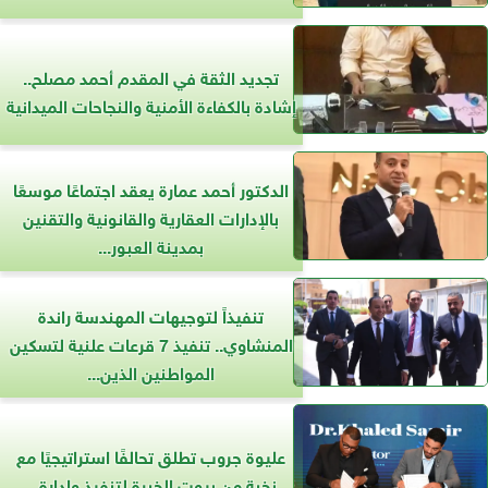
تجديد الثقة في المقدم أحمد مصلح..
إشادة بالكفاءة الأمنية والنجاحات الميدانية
الدكتور أحمد عمارة يعقد اجتماعًا موسعًا
بالإدارات العقارية والقانونية والتقنين
بمدينة العبور...
تنفيذاً لتوجيهات المهندسة راندة
المنشاوي.. تنفيذ 7 قرعات علنية لتسكين
المواطنين الذين...
عليوة جروب تطلق تحالفًا استراتيجيًا مع
نخبة من بيوت الخبرة لتنفيذ وإدارة...