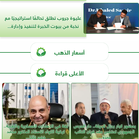
عليوة جروب تطلق تحالفًا استراتيجيًا مع
نخبة من بيوت الخبرة لتنفيذ وإدارة...
أسعار الذهب
الأعلى قراءة
بحضور كبار رجال الدولة.. دار الحرس
ثقة في الكفاءات العسكرية والطبية..
الجمهوري تحتضن عقد قران النائب
ترقية اللواء الأستاذ الدكتور محمد
عمرو...
خضر نائبًا...