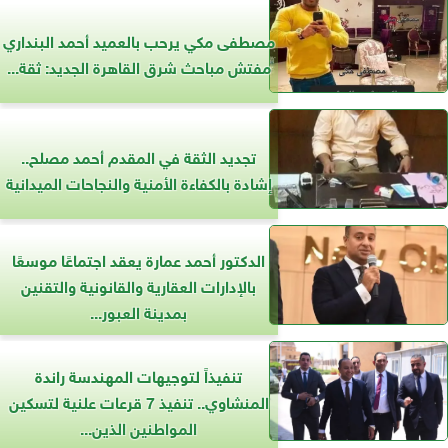
مصطفى مكي يرحب بالعميد أحمد البنداري
مفتش مباحث شرق القاهرة الجديد: ثقة...
تجديد الثقة في المقدم أحمد مصلح..
إشادة بالكفاءة الأمنية والنجاحات الميدانية
الدكتور أحمد عمارة يعقد اجتماعًا موسعًا
بالإدارات العقارية والقانونية والتقنين
بمدينة العبور...
تنفيذاً لتوجيهات المهندسة راندة
المنشاوي.. تنفيذ 7 قرعات علنية لتسكين
المواطنين الذين...