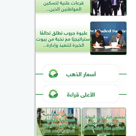
قرعات علنية لتسكين
المواطنين الذين...
عليوة جروب تطلق تحالفًا
استراتيجيًا مع نخبة من بيوت
الخبرة لتنفيذ وإدارة...
أسعار الذهب
الأعلى قراءة
ثقة في الكفاءات
بحضور كبار رجال الدولة..
العسكرية والطبية..
دار الحرس الجمهوري
ترقية اللواء الأستاذ
تحتضن عقد قران النائب
الدكتور محمد خضر
عمرو...
نائبًا...