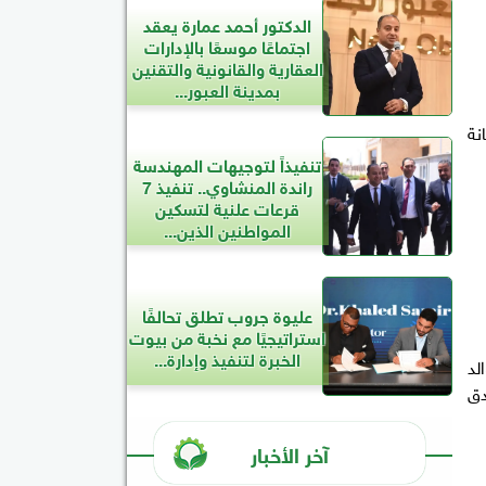
الدكتور أحمد عمارة يعقد
اجتماعًا موسعًا بالإدارات
العقارية والقانونية والتقنين
بمدينة العبور...
نة
تنفيذاً لتوجيهات المهندسة
راندة المنشاوي.. تنفيذ 7
قرعات علنية لتسكين
المواطنين الذين...
عليوة جروب تطلق تحالفًا
استراتيجيًا مع نخبة من بيوت
الخبرة لتنفيذ وإدارة...
لد
دق
آخر الأخبار