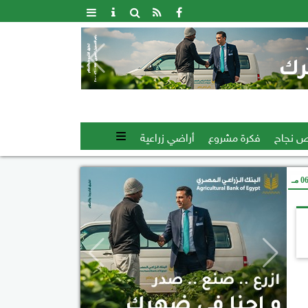
 نجاح
فكرة مشروع
أراضي زراعية
 مـ