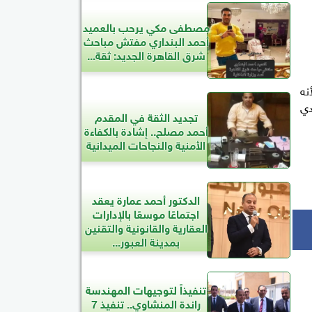
مصطفى مكي يرحب بالعميد
أحمد البنداري مفتش مباحث
شرق القاهرة الجديد: ثقة...
نه
دي
تجديد الثقة في المقدم
أحمد مصلح.. إشادة بالكفاءة
الأمنية والنجاحات الميدانية
الدكتور أحمد عمارة يعقد
اجتماعًا موسعًا بالإدارات
العقارية والقانونية والتقنين
بمدينة العبور...
تنفيذاً لتوجيهات المهندسة
راندة المنشاوي.. تنفيذ 7