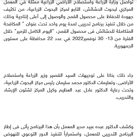
تواصل وزارة الزراعة واستصلاح الأراضي الزراعية ممثلة في المعمل
المركزي لبحوث الحشائش، التابع لمركز البحوث الزراعية، من تكثيف
جهودة للحفاظ على محصول القمح والوصول إلى أعلى إنتاجية وذلك
من خلال تنفيذ برنامج تدريبى لمدة يوم واحد تحت عنوان " المكافحة
المتكاملة للحشائش فى محصول القمح، "اليوم الكامل للزمير" خلال
الفترة من 13- 30 نوفمبر2022 في عدد 22 محافظة على مستوى
الجمهورية.
جاء ذلك بناءًا على توجيهات السيد القصير وزير الزراعة واستصلاح
الأراضى، وتعليمات الدكتور محمد سليمان رئيس مركز البحوث الزراعية،
وتحت رعاية الدكتور عادل عبد العظيم وكيل المركز لشئون الإرشاد
والتدريب.
وكشف الدكتور عبده عبيد مدير المعمل بأن هذا البرنامج يأتى فى إطار
البرنامج التدريبي للمعمل، واستمراراً لتنفيذ الدور التوعوي للنهوض