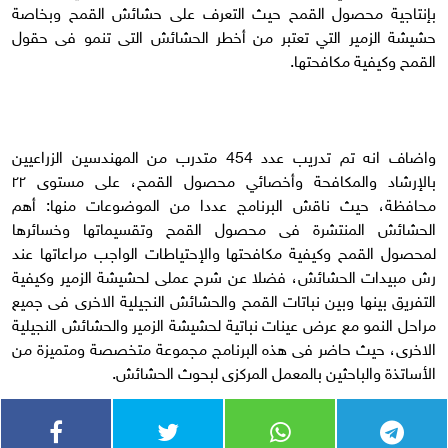
بإنتاجية محصول القمح حيث التعرف على حشائش القمح وبخاصة
حشيشة الزمير التي تعتبر من أخطر الحشائش التى تنمو فى حقول
القمح وكيفية مكافحتها.
واضاف انه تم تدريب عدد 454 متدرب من المهندسين الزراعيين
بالإرشاد والمكافحة وأخصائي محصول القمح، على مستوى ٢٢
محافظة، حيث ناقش البرنامج عددا من الموضوعات منها: أهم
الحشائش المنتشرة فى محصول القمح وتقسيماتها وخسائرها
لمحصول القمح وكيفية مكافحتها والإحتياطات الواجب مراعاتها عند
رش مبيدات الحشائش، فضلا عن شرح عملى لحشيشة الزمير وكيفية
التفريق بينها وبين نباتات القمح والحشائش النجيلية الاخرى فى جميع
مراحل النمو مع عرض عينات نباتية لحشيشة الزمير والحشائش النجيلية
الاخرى، حيث حاضر فى هذه البرنامج مجموعة متخصصة ومتميزة من
الأساتذة والباحثين بالمعمل المركزى لبحوث الحشائش.