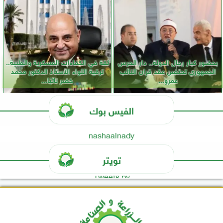
بحضور كبار رجال الدولة.. دار الحرس
ثقة في الكفاءات العسكرية والطبية..
الجمهوري تحتضن عقد قران النائب
ترقية اللواء الأستاذ الدكتور محمد
عمرو...
خضر نائبًا...
الفيس بوك
nashaalnady
تويتر
Tweets by