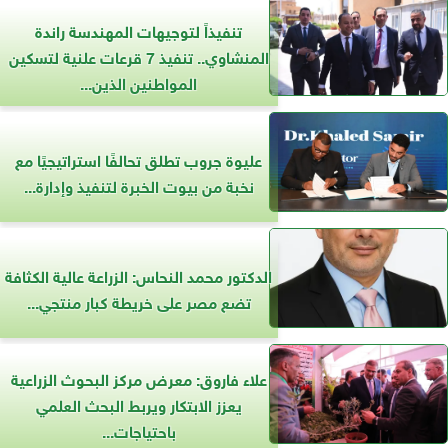
تنفيذاً لتوجيهات المهندسة راندة
المنشاوي.. تنفيذ 7 قرعات علنية لتسكين
المواطنين الذين...
عليوة جروب تطلق تحالفًا استراتيجيًا مع
نخبة من بيوت الخبرة لتنفيذ وإدارة...
الدكتور محمد النحاس: الزراعة عالية الكثافة
تضع مصر على خريطة كبار منتجي...
علاء فاروق: معرض مركز البحوث الزراعية
يعزز الابتكار ويربط البحث العلمي
باحتياجات...