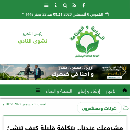
هـ
الخميس
6 أغسطس 2026
03:21 صـ
22 صفر 1448
رئيس التحرير
نشوى النادي
الأخبار
إرشاد و إنتاج
الصحة و الغذاء
السبت، 3 ديسمبر 2022
10:58 مـ
شركات ومستثمرون
مشروعك عندنا.. بتكلفة قليلة كيف تنشئ