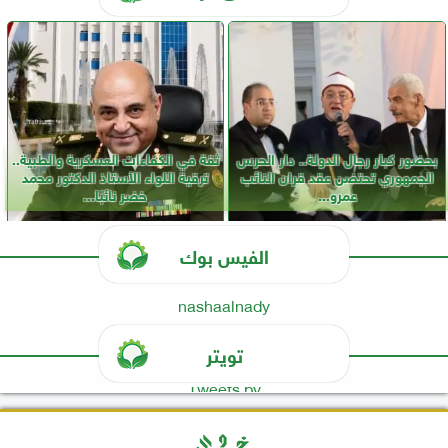
بحضور كبار رجال الدولة.. دار الحرس
ثقة في الكفاءات العسكرية والطبية..
الجمهوري تحتضن عقد قران النائب
ترقية اللواء الأستاذ الدكتور محمد
عمرو...
خضر نائبًا...
الفيس بوك
nashaalnady
تويتر
Tweets by