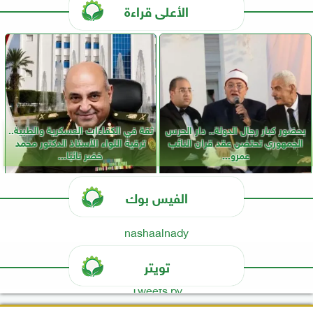
الأعلى قراءة
بحضور كبار رجال الدولة.. دار الحرس
ثقة في الكفاءات العسكرية والطبية..
الجمهوري تحتضن عقد قران النائب
ترقية اللواء الأستاذ الدكتور محمد
عمرو...
خضر نائبًا...
الفيس بوك
nashaalnady
تويتر
Tweets by