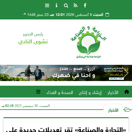
هـ
السبت
8 أغسطس 2026
12:01 صـ
23 صفر 1448
رئيس التحرير
نشوى النادي
الأخبار
إرشاد و إنتاج
الصحة و الغذاء
السبت، 30 ديسمبر 2023
02:10 مـ
الأخبار
«التجارة والصناعة» تقر تعديلات جديدة على