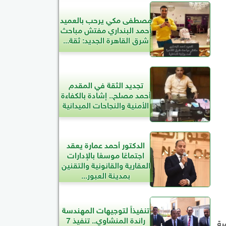
مصطفى مكي يرحب بالعميد
أحمد البنداري مفتش مباحث
شرق القاهرة الجديد: ثقة...
تجديد الثقة في المقدم
أحمد مصلح.. إشادة بالكفاءة
الأمنية والنجاحات الميدانية
الدكتور أحمد عمارة يعقد
اجتماعًا موسعًا بالإدارات
العقارية والقانونية والتقنين
بمدينة العبور...
تنفيذاً لتوجيهات المهندسة
راندة المنشاوي.. تنفيذ 7
هذا تبلغ الكمية