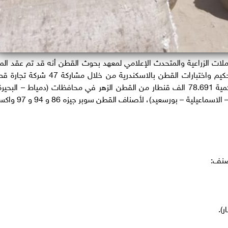
ات الزراعية والمتحدث الإعلامي لمعهد بحوث القطن أنه قد تم عقد المز
التاسع للقطن اليوم الاحد في مقر الهئية العامة لتحكيم واختبارات القطن بالاسكندرية من خلال مشاركة 
بالاضافة لشركة مصر (الشركة القابضة) وذلك لبيع كمية 78.691 الف قنطار من القطن الزهر في محافظات (دمياط – البح
الغربية – المنوفية - كفر الشيخ – الدقهلية – الشرقية – الاسماعيلية – بورسعيد)، ل
لصنف: