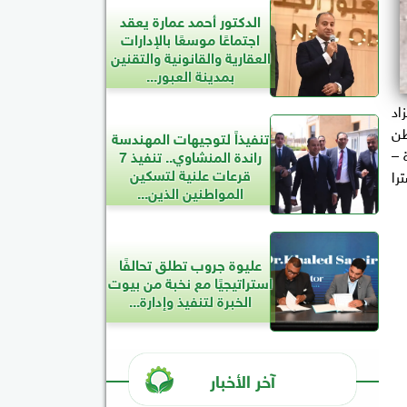
الدكتور أحمد عمارة يعقد
اجتماعًا موسعًا بالإدارات
العقارية والقانونية والتقنين
بمدينة العبور...
اد
47 شركة تجارة قطن
تنفيذاً لتوجيهات المهندسة
يرة –
راندة المنشاوي.. تنفيذ 7
قرعات علنية لتسكين
أصناف القطن سوبر جيزه 86 و 94 و 97 واكسترا
المواطنين الذين...
عليوة جروب تطلق تحالفًا
استراتيجيًا مع نخبة من بيوت
الخبرة لتنفيذ وإدارة...
آخر الأخبار