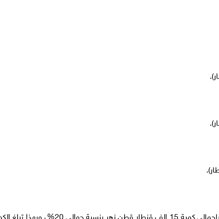
وكان نصيب شركة مصر (الشركة القابضة) 36 رسالة بإجمالي كمية 15 الف قنطار قطن زهر بنسبة حوالى 20%، وب