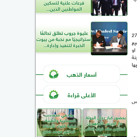
قرعات علنية لتسكين
المواطنين الذين...
عليوة جروب تطلق تحالفًا
 "عمارة"، إن منظومة تداول القطن تم البدء فيها هذا الموسم 2023 بتاريخ 1 سبتمبر في محافظات الوجه القبلي لعدد 27
استراتيجيًا مع نخبة من بيوت
جميع
الخبرة لتنفيذ وإدارة...
طات او
نة
يدة عليها
أسعار الذهب
الأعلى قراءة
كس
ثقة في الكفاءات
بحضور كبار رجال الدولة..
العسكرية والطبية..
دار الحرس الجمهوري
ترقية اللواء الأستاذ
تحتضن عقد قران النائب
الدكتور محمد خضر
عمرو...
نائبًا...