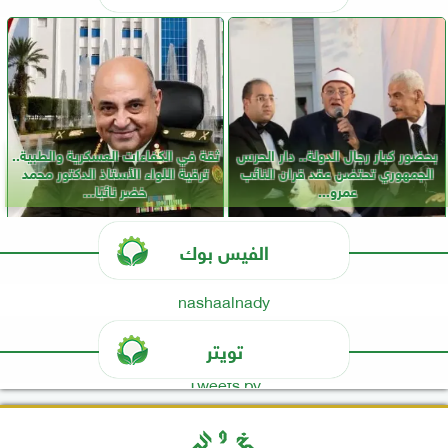
بحضور كبار رجال الدولة.. دار الحرس
ثقة في الكفاءات العسكرية والطبية..
الجمهوري تحتضن عقد قران النائب
ترقية اللواء الأستاذ الدكتور محمد
عمرو...
خضر نائبًا...
الفيس بوك
nashaalnady
تويتر
Tweets by