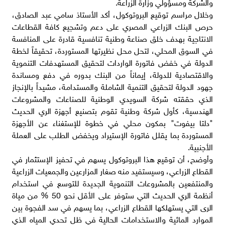
والشركة ومسؤولي وزارة الزراعة.
وخلال مراسم توقيع البروتوكول، أكد الأستاذ سامي عبد الصادق،
حرص البنك الزراعي المصري على دعم وتشجيع كافة القطاعات
الانتاجية بهدف خلق صناعة وطنية تنافسية قادرة على المنافسة
في السوق المحلي، لتحل محل نظيرتها المستوردة، تحقيقاً لخطة
الدولة في خفض فاتورة الواردات لتحقيق المستهدفات التنموية
والاقتصادية للدولة، إيماناً من البنك بدوره في دفع ومساندة
جهود الدولة لتحقيق التنمية الشاملة والمستدامة، مشيداً بالإنجاز
الذي حققته شركة السويدي الوطنية للصناعات والمشروعات
الهندسية، كأول شركة وطنية تقوم بتصنيع أجهزة الري الحديث
"دلتا بيفوت" بمكون محلي في خطوة للإستغناء عن الأجهزة
المستوردة بما يقلل فاتورة الإستيراد ويخفض الطلب على العملة
الأجنبية.
وأوضح، أن توقيع هذا البروتوكول يسهم في تحفيز الإستثمار في
القطاع الزراعي، وسيستفيد منه صغار المزارعين والجمعيات الزراعية
والمنتفعين بالمشروعات التنموية الجديدة للتوسع في استخدام
أنظمة الري الحديث التي ستوفر على الأقل نحو 50 % من مياة
الرى التي يستهلكها القطاع الزراعي، بما يسهم في سد الفجوة بين
الموارد المائية والاستخدامات الحالية في ظل تحدي المياه الذي