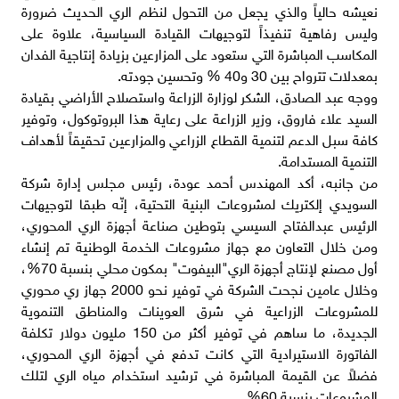
نعيشه حالياً والذي يجعل من التحول لنظم الري الحديث ضرورة
وليس رفاهية تنفيذاً لتوجيهات القيادة السياسية، علاوة على
المكاسب المباشرة التي ستعود على المزارعين بزيادة إنتاجية الفدان
بمعدلات تترواح بين 30 و40 % وتحسين جودته.
ووجه عبد الصادق، الشكر لوزارة الزراعة واستصلاح الأراضي بقيادة
السيد علاء فاروق، وزير الزراعة على رعاية هذا البروتوكول، وتوفير
كافة سبل الدعم لتنمية القطاع الزراعي والمزارعين تحقيقاً لأهداف
التنمية المستدامة.
من جانبه، أكد المهندس أحمد عودة، رئيس مجلس إدارة شركة
السويدي إلكتريك لمشروعات البنية التحتية، إنّه طبقا لتوجيهات
الرئيس عبدالفتاح السيسي بتوطين صناعة أجهزة الري المحوري،
ومن خلال التعاون مع جهاز مشروعات الخدمة الوطنية تم إنشاء
أول مصنع لإنتاج أجهزة الري"البيفوت" بمكون محلي بنسبة 70%،
وخلال عامين نجحت الشركة في توفير نحو 2000 جهاز ري محوري
للمشروعات الزراعية في شرق العوينات والمناطق التنموية
الجديدة، ما ساهم في توفير أكثر من 150 مليون دولار تكلفة
الفاتورة الاستيرادية التي كانت تدفع في أجهزة الري المحوري،
فضلاً عن القيمة المباشرة في ترشيد استخدام مياه الري لتلك
المشروعات بنسبة 60%.