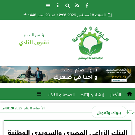
هـ
السبت
8 أغسطس 2026
12:26 صـ
23 صفر 1448
رئيس التحرير
نشوى النادي
الأخبار
إرشاد و إنتاج
الصحة و الغذاء
الأربعاء، 8 يناير 2025
08:28 مـ
بنوك وتمويل
البنك الزراعي المصري والسويدي الوطنية