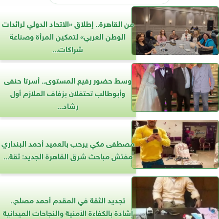
من القاهرة.. إطلاق «الاتحاد الدولي لرائدات
الوطن العربي» لتمكين المرأة وصناعة
شراكات...
وسط حضور رفيع المستوى.. أسرتا حنفى
وأبوطالب تحتفلان بزفاف الملازم أول
رشاد...
مصطفى مكي يرحب بالعميد أحمد البنداري
مفتش مباحث شرق القاهرة الجديد: ثقة...
تجديد الثقة في المقدم أحمد مصلح..
إشادة بالكفاءة الأمنية والنجاحات الميدانية