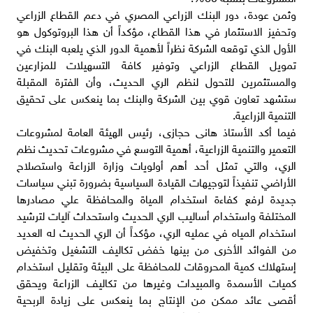
وثمن عودة، دور البنك الزراعي المصري في دعم القطاع الزراعي
وتحفيز الاستثمار في هذا القطاع، مؤكداً أن هذا البروتوكول هو
الأول الذي توقعه الشركة نظراً لأهمية الدور الذي يلعبه البنك في
تمويل القطاع الزراعي وتوفير كافة التسهيلات للمزارعين
والمستثمرين للتحول لنظم الري الحديث، وأن الفترة المقبلة
ستشهد تعاون قوي بين الشركة والبنك بما ينعكس على تحقيق
التنمية الزراعية.
فيما أكد الأستاذ هانى حجازى، رئيس الهيئة العامة لمشروعات
التعمير والتنمية الزراعية، أهمية التوسع في مشروعات تحديث نظم
الري، والتي تمثل أحد أهم أولويات وزارة الزراعة واستصلاح
الأراضي تنفيذاً لتوجيهات القيادة السياسية بضرورة تبني سياسات
جديدة لرفع كفاءة استخدام المياة والمحافظة علي مصادرها
المختلفة واستخدام أساليب الري الحديث واستحداث آليات لترشيد
استخدام المياه في عمليه الري، مؤكداً أن الري الحديث له العديد
من الفوائد الأخرى من بينها خفض تكاليف التشغيل وتخفيض
إستهلاك كمية المحروقات للمحافظة على البيئة وتقليل استخدام
كميات الأسمدة والمبيدات وغيرها من تكاليف الزراعة ويحقق
أقصى عائد ممكن من الإنتاج بما ينعكس على زيادة الربحية