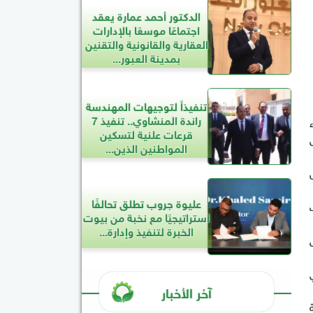
الدكتور أحمد عمارة يعقد
اجتماعًا موسعًا بالإدارات
العقارية والقانونية والتقنين
بمدينة العبور...
تنفيذاً لتوجيهات المهندسة
راندة المنشاوي.. تنفيذ 7
قرعات علنية لتسكين
المواطنين الذين...
عليوة جروب تطلق تحالفًا
استراتيجيًا مع نخبة من بيوت
الخبرة لتنفيذ وإدارة...
آخر الأخبار