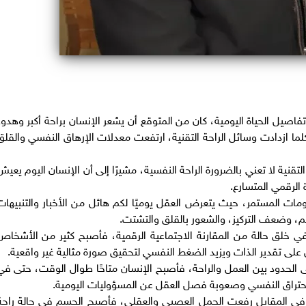
فاصيل الحياة اليومية، كان من المتوقع أن يشعر الإنسان براحة أكبر وهدوء
ا ازدادت وسائل الراحة التقنية، ارتفعت معدلات الإرهاق النفسي والقلق
قنية لا تعني بالضرورة الراحة النفسية، مشيرًا إلى أن الإنسان اليوم يعيش
لرقمي المتسارع.
مات المستمر، حيث يتعرض العقل يوميًا لكم هائل من الأخبار والتنبيهات
م، وضعف التركيز، والشعور بالقلق والتشتت.
خلق حالة من المقارنة الاجتماعية الرقمية، فأصبح كثير من الأشخاص
س على تقدير الذات ويزيد الضغط النفسي لتحقيق صورة مثالية غير واقعية.
 الحدود بين العمل والراحة، فأصبح الإنسان متاحًا طوال الوقت، حتى في
احتراق النفسي وصعوبة فصل العقل عن المسؤوليات اليومية.
ا في المقابل رفعت الحمل العصبي والعقلي، فأصبح الجسم في حالة راحة