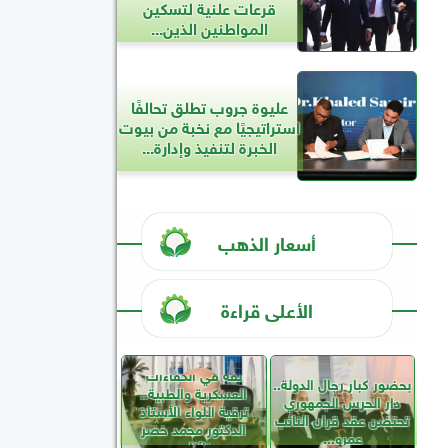
قرعات علنية لتسكين
المواطنين الذين...
عليوة جروب تطلق تحالفًا
استراتيجيًا مع نخبة من بيوت
الخبرة لتنفيذ وإدارة...
أسعار الذهب
الأعلى قراءة
ثقة في الكفاءات
بحضور كبار رجال الدولة..
العسكرية والطبية..
دار الحرس الجمهوري
ترقية اللواء الأستاذ
تحتضن عقد قران النائب
الدكتور محمد خضر
عمرو...
نائبًا...