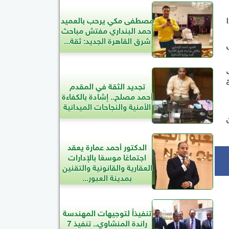
مصطفى مكي يرحب بالعميد
أحمد البنداري مفتش مباحث
شرق القاهرة الجديد: ثقة...
تجديد الثقة في المقدم
أحمد مصلح.. إشادة بالكفاءة
الأمنية والنجاحات الميدانية
الدكتور أحمد عمارة يعقد
اجتماعًا موسعًا بالإدارات
العقارية والقانونية والتقنين
بمدينة العبور...
تنفيذاً لتوجيهات المهندسة
راندة المنشاوي.. تنفيذ 7