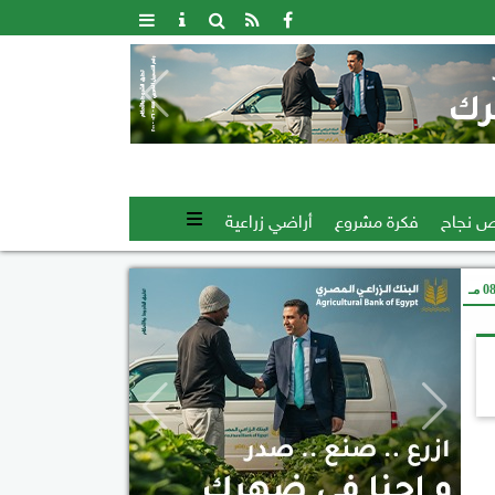
 نجاح
فكرة مشروع
أراضي زراعية
 مـ