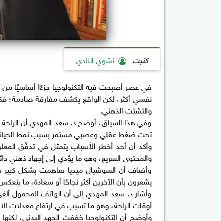
كتبت
نشوي النادي
في عصر أصبحت فيه التكنولوجيا جزءًا أساسيًا من ت
نفسي أكثر، لكن الواقع يكشف مفارقة صادمة؛ فكلم
والتشتت الذهني.
وفي هذا السياق، أوضح د. سعد المهدي أن الراحة الت
تحت ضغط عقلي وعصبي مستمر بسبب نمط الحياة ا
وأكد أن أحد أخطر الأسباب يتمثل في تدفّق المعلو
والمحتوى السريع، وهو ما يؤدي إلى إجهاد ذهني دائ
وأضاف أن السوشيال ميديا ساهمت بشكل كبير في 
يشعرون بأن الآخرين أكثر نجاحًا أو سعادة، ما ينعك
وأشار د. سعد المهدي إلى أن الهاتف المحمول ألغى
أوقات الراحة، وهو ما تسبب في ارتفاع معدلات ال
وأوضح أن التكنولوجيا خففت الجهد البدني، لكنه