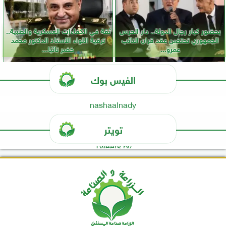
بحضور كبار رجال الدولة.. دار الحرس
ثقة في الكفاءات العسكرية والطبية..
الجمهوري تحتضن عقد قران النائب
ترقية اللواء الأستاذ الدكتور محمد
عمرو...
خضر نائبًا...
الفيس بوك
nashaalnady
تويتر
Tweets by