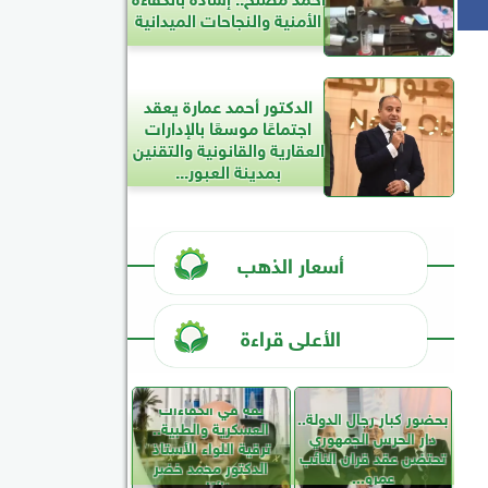
الأمنية والنجاحات الميدانية
الدكتور أحمد عمارة يعقد
اجتماعًا موسعًا بالإدارات
العقارية والقانونية والتقنين
بمدينة العبور...
أسعار الذهب
الأعلى قراءة
ثقة في الكفاءات
بحضور كبار رجال الدولة..
العسكرية والطبية..
دار الحرس الجمهوري
ترقية اللواء الأستاذ
تحتضن عقد قران النائب
الدكتور محمد خضر
عمرو...
نائبًا...