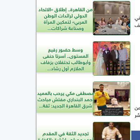
من القاهرة.. إطلاق «الاتحاد
الدولي لرائدات الوطن
في
العربي» لتمكين المرأة
يف
وصناعة شراكات...
وسط حضور رفيع
المستوى.. أسرتا حنفى
وأبوطالب تحتفلان بزفاف
الملازم أول رشاد...
مصطفى مكي يرحب بالعميد
أحمد البنداري مفتش مباحث
شرق القاهرة الجديد: ثقة...
عن
شر
تجديد الثقة في المقدم
أحمد مصلح.. إشادة بالكفاءة