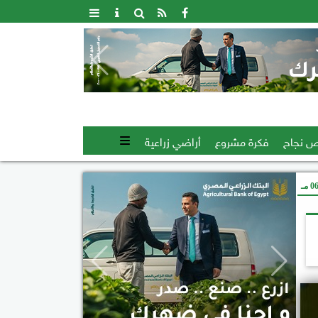
 نجاح
فكرة مشروع
أراضي زراعية
 مـ