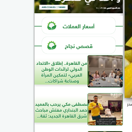
أسعار العملات
قصص نجاح
من القاهرة.. إطلاق «الاتحاد
الدولي لرائدات الوطن
العربي» لتمكين المرأة
وصناعة شراكات...
در
مصطفى مكي يرحب بالعميد
أحمد البنداري مفتش مباحث
شرق القاهرة الجديد: ثقة...