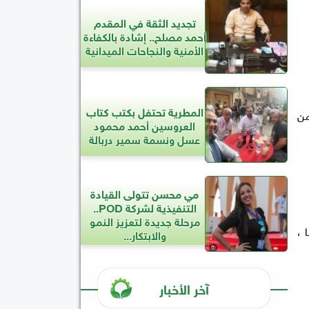
تجديد الثقة في المقدم
أحمد مصلح.. إشادة بالكفاءة
الأمنية والنجاحات الميدانية
المطرية تحتفل بكتب كتاب
من
العروسين أحمد محمود
عسل ونسمة سمير دربالة
مي محسن تتولى القيادة
التنفيذية لشركة POD..
مرحلة جديدة لتعزيز النمو
نا ،
والابتكار...
آخر الأخبار