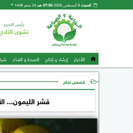
هـ
السبت
8 أغسطس 2026
07:56 صـ
24 صفر 1448
رئيس التحرير
نشوى النادي
الأخبار
إرشاد و إنتاج
الصحة و الغذاء
شرك
قصص نجاح
قشر الليمون... ا