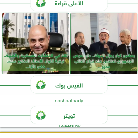
الأعلى قراءة
بحضور كبار رجال الدولة.. دار الحرس
ثقة في الكفاءات العسكرية والطبية..
الجمهوري تحتضن عقد قران النائب
ترقية اللواء الأستاذ الدكتور محمد
عمرو...
خضر نائبًا...
الفيس بوك
nashaalnady
تويتر
Tweets by