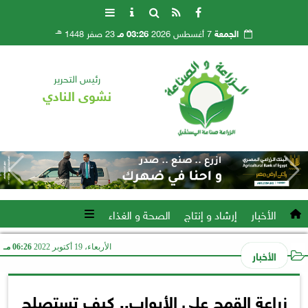
هـ
الجمعة
7 أغسطس 2026
03:26 مـ
23 صفر 1448
رئيس التحرير
نشوى النادي
الأخبار
إرشاد و إنتاج
الصحة و الغذاء
الأربعاء، 19 أكتوبر 2022
06:26 مـ
الأخبار
زراعة القمح على الأبواب.. كيف تستصلح