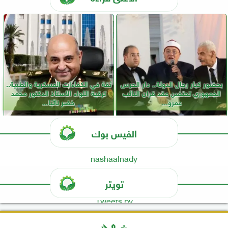
بحضور كبار رجال الدولة.. دار الحرس
ثقة في الكفاءات العسكرية والطبية..
الجمهوري تحتضن عقد قران النائب
ترقية اللواء الأستاذ الدكتور محمد
عمرو...
خضر نائبًا...
الفيس بوك
nashaalnady
تويتر
Tweets by