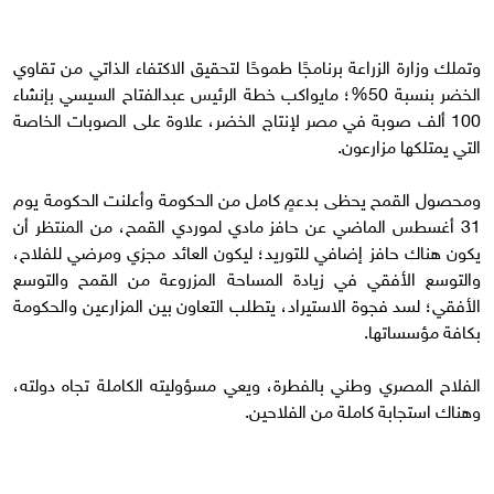
وتملك وزارة الزراعة برنامجًا طموحًا لتحقيق الاكتفاء الذاتي من تقاوي
الخضر بنسبة 50%؛ مايواكب خطة الرئيس عبدالفتاح السيسي بإنشاء
100 ألف صوبة في مصر لإنتاج الخضر، علاوة على الصوبات الخاصة
التي يمتلكها مزارعون.
ومحصول القمح يحظى بدعمٍ كامل من الحكومة وأعلنت الحكومة يوم
31 أغسطس الماضي عن حافز مادي لموردي القمح، من المنتظر أن
يكون هناك حافز إضافي للتوريد؛ ليكون العائد مجزي ومرضي للفلاح،
والتوسع الأفقي في زيادة المساحة المزروعة من القمح والتوسع
الأفقي؛ لسد فجوة الاستيراد، يتطلب التعاون بين المزارعين والحكومة
بكافة مؤسساتها.
الفلاح المصري وطني بالفطرة، ويعي مسؤوليته الكاملة تجاه دولته،
وهناك استجابة كاملة من الفلاحين.